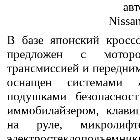
В базе японский крос
предложен с мотор
трансмиссией и передни
оснащен системами
подушками безопаснос
иммобилайзером, клави
на руле, микролифто
электростеклопод