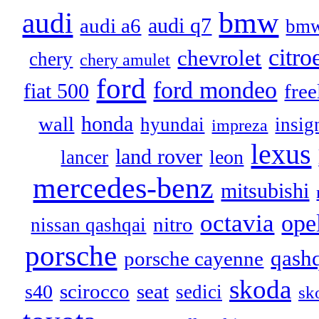
audi
bmw
audi q7
audi a6
bmw
citro
chevrolet
chery
chery amulet
ford
ford mondeo
fiat 500
free
honda
wall
hyundai
insig
impreza
lexus
land rover
leon
lancer
mercedes-benz
mitsubishi
octavia
ope
nitro
nissan qashqai
porsche
qash
porsche cayenne
skoda
scirocco
seat
s40
sedici
sk