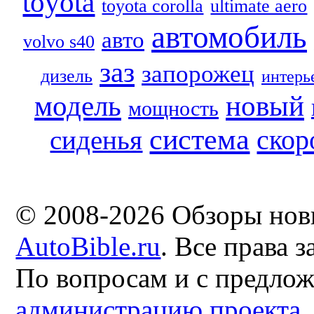
toyota
toyota corolla
ultimate aero
автомобиль
авто
volvo s40
заз
запорожец
дизель
интерь
модель
новый
мощность
система
скор
сиденья
© 2008-2026 Обзоры нов
AutoBible.ru
. Все права 
По вопросам и с предло
администрацию проекта
.