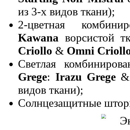
из 3-х видов ткани);
2-цветная комбинир
Kawana
ворсистой т
Criollo
&
Omni Crioll
Светлая комбинирова
Grege
:
Irazu Grege
видов ткани);
Солнцезащитные шторки