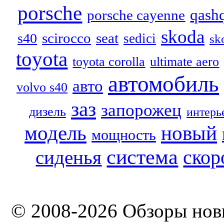
porsche
qash
porsche cayenne
skoda
scirocco
seat
s40
sedici
sk
toyota
toyota corolla
ultimate aero
автомобиль
авто
volvo s40
заз
запорожец
дизель
интерь
модель
новый
мощность
система
скор
сиденья
© 2008-2026 Обзоры нов