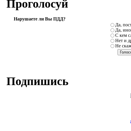
Проголосуй
Нарушаете ли Вы ПДД?
Да, пос
Да, ино
С кем с
Нет и д
Не ска
Подпишись