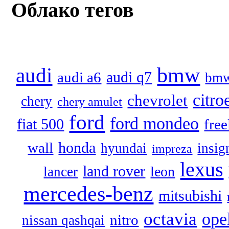
Облако тегов
audi
bmw
audi q7
audi a6
bmw
citro
chevrolet
chery
chery amulet
ford
ford mondeo
fiat 500
free
honda
wall
hyundai
insig
impreza
lexus
land rover
leon
lancer
mercedes-benz
mitsubishi
octavia
ope
nitro
nissan qashqai