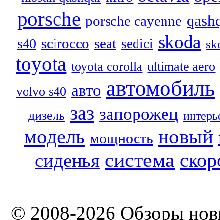
porsche
qash
porsche cayenne
skoda
scirocco
seat
s40
sedici
sk
toyota
toyota corolla
ultimate aero
автомобиль
авто
volvo s40
заз
запорожец
дизель
интерь
модель
новый
мощность
система
скор
сиденья
© 2008-2026 Обзоры нов