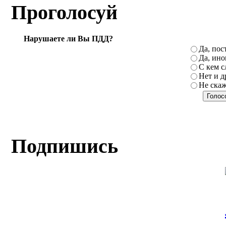
Проголосуй
Нарушаете ли Вы ПДД?
Да, пос
Да, ино
С кем с
Нет и д
Не ска
Подпишись