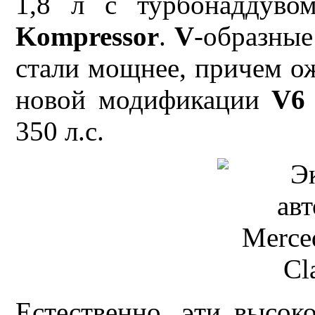
1,8 л с турбонаддув
Kompressor
.
V
-образные
стали мощнее, причем о
новой модификации
V6
350 л.с.
Естественно, эти высок