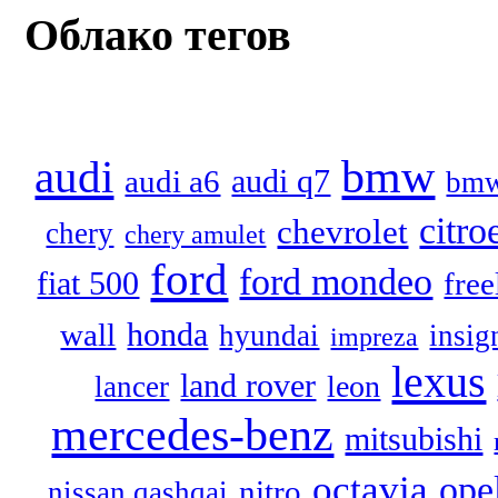
Облако тегов
audi
bmw
audi q7
audi a6
bmw
citro
chevrolet
chery
chery amulet
ford
ford mondeo
fiat 500
free
honda
wall
hyundai
insig
impreza
lexus
land rover
leon
lancer
mercedes-benz
mitsubishi
octavia
ope
nitro
nissan qashqai