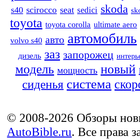
skoda
scirocco
seat
s40
sedici
sk
toyota
toyota corolla
ultimate aero
автомобиль
авто
volvo s40
заз
запорожец
дизель
интерь
модель
новый
мощность
система
скор
сиденья
© 2008-2026 Обзоры нов
AutoBible.ru
. Все права 