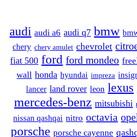
audi
bmw
audi q7
audi a6
bmw
citro
chevrolet
chery
chery amulet
ford
ford mondeo
fiat 500
free
honda
wall
hyundai
insig
impreza
lexus
land rover
leon
lancer
mercedes-benz
mitsubishi
octavia
ope
nitro
nissan qashqai
porsche
qash
porsche cayenne