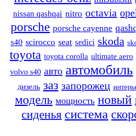
octavia
ope
nitro
nissan qashqai
porsche
qash
porsche cayenne
skoda
scirocco
seat
s40
sedici
sk
toyota
toyota corolla
ultimate aero
автомобиль
авто
volvo s40
заз
запорожец
дизель
интерь
модель
новый
мощность
система
скор
сиденья