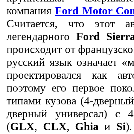
компания
Ford Motor Co
Считается, что этот 
легендарного
Ford Sierr
происходит от французског
русский язык означает «
проектировался как ав
поэтому его первое поко
типами кузова (4-дверный
дверный универсал) с 4
(
GLX
,
CLX
,
Ghia
и
Si
)