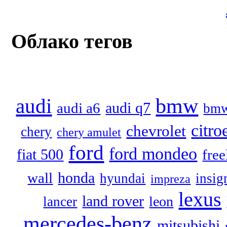
Облако тегов
audi
bmw
audi q7
audi a6
bmw
citro
chevrolet
chery
chery amulet
ford
ford mondeo
fiat 500
free
honda
wall
hyundai
insig
impreza
lexus
land rover
leon
lancer
mercedes-benz
mitsubishi