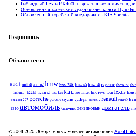
Гибридный Lexus RX400h надежен и экономичен вдво
Обновленный корейский седан бизнес-класса Hyundai 
Обновленный корейский внедорожник KIA Sorento
Подпишись
Облако тегов
bmw
audi
cayenne
audi q7
bmw x5
bmw x6
audi a6
bmw 750i
cherokee
che
lexus
kia
jaguar
land rover
lexus
insignia
jaguar xf
jazz
koleos
lancer
leon
jeep
porsche
renault
qashqai
peugeot 207
porsche cayenne
renault loga
qashqai 2
автомобиль
двигатель
бензиновый
авто
багажник
диз
© 2008-2026 Обзоры новых моделей автомобилей
AutoBible.