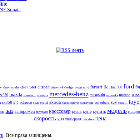
йне
NF Sonata
ford
fiat
citroen
ferrari
fo
chevrolet
fiat 500
ry
dodge
chery amulet
citroen c4
dodge nitro
mercedes-benz
nis
mazda
 rx350
mitsubishi
murano
mazda 3
megane
mitsuoka
toyo
skoda
suv
rx350
n
s40
scirocco
seat
sedici
ssc
subaru
suzuki
skoda octavia
ssangyong
модель
заз
кроссовер
запорожец
купе
купить
кузов
мощнос
ель
интерьер
скорость
цена
уаз
универсал
хэтчбек
ru
. Все права защищены.