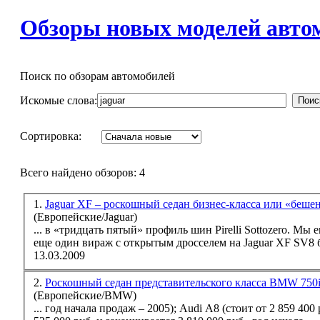
Обзоры новых моделей автом
Поиск по обзорам автомобилей
Искомые слова:
Поис
Сортировка:
Всего найдено обзоров: 4
1.
Jaguar XF – роскошный седан бизнес-класса или «беш
(Европейские/Jaguar)
... в «тридцать пятый» профиль шин Pirelli Sottozero. Мы
еще один вираж с открытым дросселем на
Jaguar
XF SV8 бы
13.03.2009
2.
Роскошный седан представительского класса BMW 750i
(Европейские/BMW)
... год начала продаж – 2005); Audi A8 