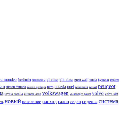
rd mondeo
freelander
gl-class
glk-class
honda
great wall
hyundai
freelander 2
impreza
peugeot
san
octavia
opel
nissan murano
nissan qashqai
nitro
panamera
passat
ta
volkswagen
volvo
toyota corolla
ultimate aero
volkswagen passat
volvo s40
система
новый
расход
салон
поколение
сиденья
седан
ть