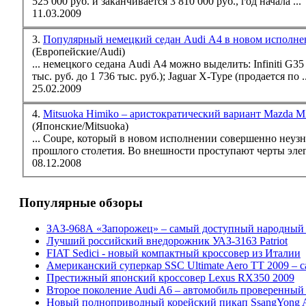
525 000 руб. и заканчивается 3 810 000 руб., год начала ...
11.03.2009
3.
Популярный немецкий седан Audi A4 в новом исполн
(Европейские/Audi)
... немецкого седана Audi A4 можно выделить: Infiniti G35 (цена начинается от 1 500 тыс. руб.); BMW 330xi (стоимость колеблется от 910
тыс. руб. до 1 736 тыс. руб.);
Jaguar
X-Type (продается по ..
25.02.2009
4.
Mitsuoka Himiko – аристократический вариант Mazda 
(Японские/Mitsuoka)
... Coupe, который в новом исполнении совершенно неуз
прошлого столетия. Во внешности проступают черты эле
08.12.2008
Популярные обзоры
ЗАЗ-968А «Запорожец» – самый доступный народный
Лучший российский внедорожник УАЗ-3163 Patriot
FIAT Sedici - новый компактный кроссовер из Италии
Американский суперкар SSC Ultimate Aero TT 2009 – 
Престижный японский кроссовер Lexus RX350 2009
Второе поколение Audi A6 – автомобиль проверенный
Новый полноприводный корейский пикап SsangYong Ac