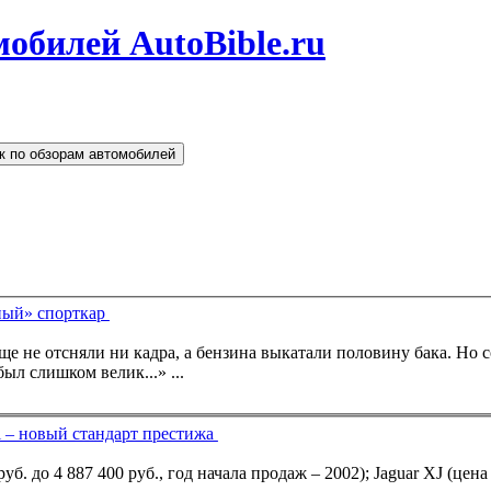
обилей AutoBible.ru
к по обзорам автомобилей
еный» спорткар
 еще не отсняли ни кадра, а бензина выкатали половину бака. Но 
л слишком велик...» ...
 – новый стандарт престижа
(стоит от 2 859 400 руб. до 4 887 400 руб., год начала продаж – 2002);
Jaguar
XJ (цена 