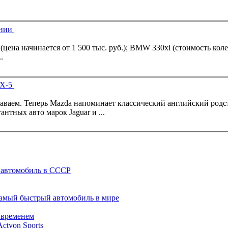
ении
.
MX-5
наваем. Теперь Mazda напоминает классический английский родс
гантных авто марок
Jaguar
и ...
 автомобиль в СССР
самый быстрый автомобиль в мире
 временем
tyon Sports